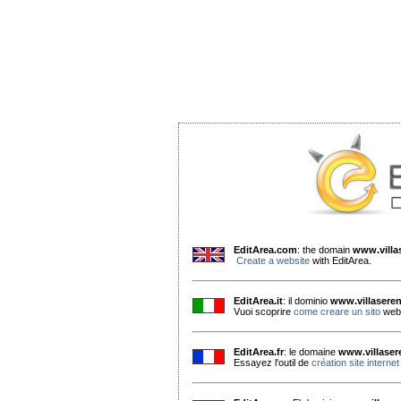
EditArea.com
: the domain
www.villa
Create a website
with EditArea.
EditArea.it
: il dominio
www.villaseren
Vuoi scoprire
come creare un sito
web 
EditArea.fr
: le domaine
www.villaser
Essayez l'outil de
création site internet