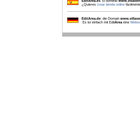
EditArea.es
: El dominio
www.villaser
¿Quieres
crear tienda online
fácilment
EditArea.de
: die Domain
www.villase
Es ist einfach mit Edit
Area
eine
Websei